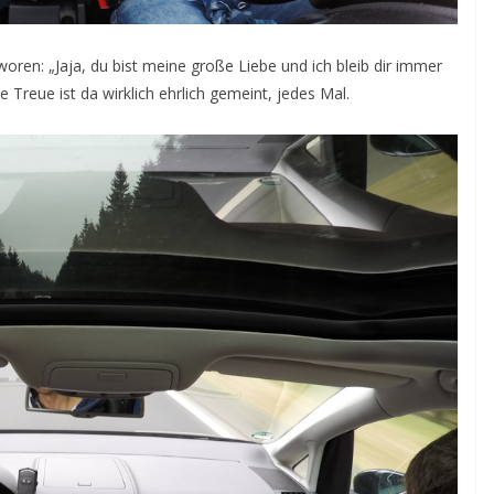
woren: „Jaja, du bist meine große Liebe und ich bleib dir immer
ie Treue ist da wirklich ehrlich gemeint, jedes Mal.