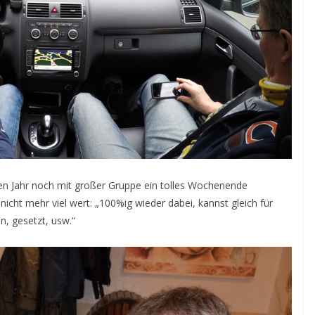
zten Jahr noch mit großer Gruppe ein tolles Wochenende
icht mehr viel wert: „100%ig wieder dabei, kannst gleich für
n, gesetzt, usw.“