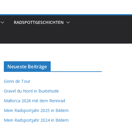
RADSPOTTGESCHICHTEN
Neueste Beiträge
Gönn dir Tour
Gravel du Nord in Buxtehude
Mallorca 2026 mit dem Rennrad
Mein Radsportjahr 2025 in Bildern
Mein Radsportjahr 2024 in Bildern