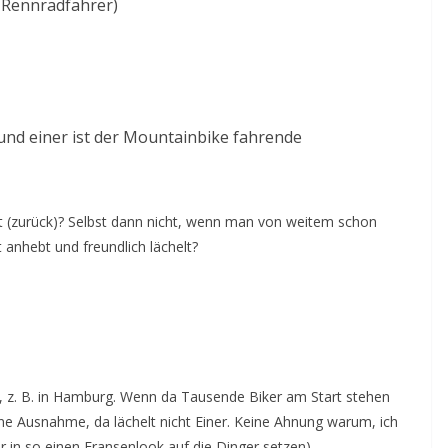
 Rennradfahrer)
und einer ist der Mountainbike fahrende
t (zurück)? Selbst dann nicht, wenn man von weitem schon
 anhebt und freundlich lächelt?
, z. B. in Hamburg. Wenn da Tausende Biker am Start stehen
keine Ausnahme, da lächelt nicht Einer. Keine Ahnung warum, ich
 in so einen Fransenlook auf die Dinger setzen).