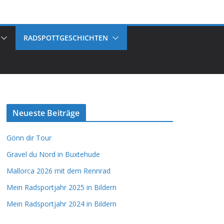
RADSPOTTGESCHICHTEN
Neueste Beiträge
Gönn dir Tour
Gravel du Nord in Buxtehude
Mallorca 2026 mit dem Rennrad
Mein Radsportjahr 2025 in Bildern
Mein Radsportjahr 2024 in Bildern