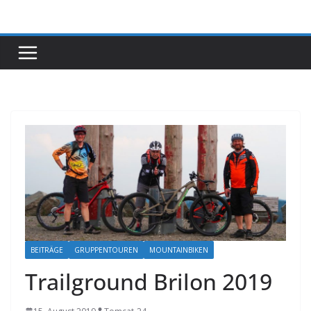
Zum
Inhalt
springen
BEITRÄGE
GRUPPENTOUREN
MOUNTAINBIKEN
Trailground Brilon 2019