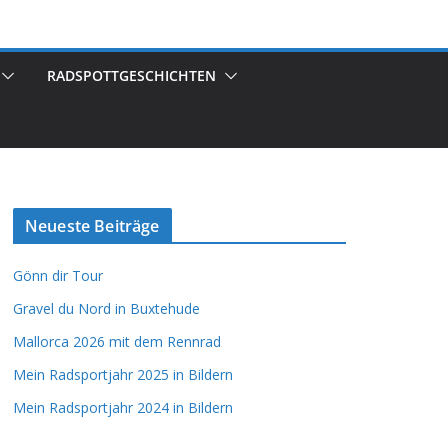
RADSPOTTGESCHICHTEN
Neueste Beiträge
Gönn dir Tour
Gravel du Nord in Buxtehude
Mallorca 2026 mit dem Rennrad
Mein Radsportjahr 2025 in Bildern
Mein Radsportjahr 2024 in Bildern