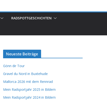
RADSPOTTGESCHICHTEN
Neueste Beiträge
Gönn dir Tour
Gravel du Nord in Buxtehude
Mallorca 2026 mit dem Rennrad
Mein Radsportjahr 2025 in Bildern
Mein Radsportjahr 2024 in Bildern