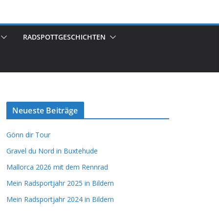
RADSPOTTGESCHICHTEN
Neueste Beiträge
Gönn dir Tour
Gravel du Nord in Buxtehude
Mallorca 2026 mit dem Rennrad
Mein Radsportjahr 2025 in Bildern
Mein Radsportjahr 2024 in Bildern