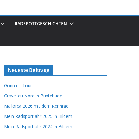
RADSPOTTGESCHICHTEN
Neueste Beiträge
Gönn dir Tour
Gravel du Nord in Buxtehude
Mallorca 2026 mit dem Rennrad
Mein Radsportjahr 2025 in Bildern
Mein Radsportjahr 2024 in Bildern